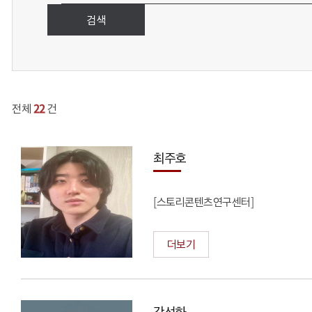
검색
22
전체
건
최주호
[스토리콘텐츠연구센터]
더보기
강선화