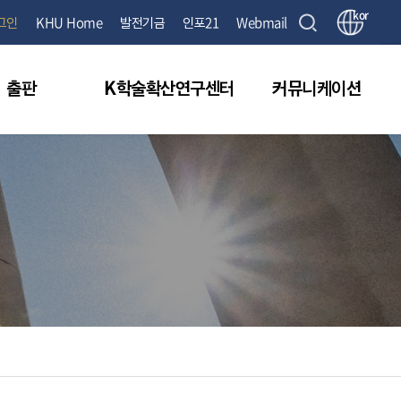
kor
그인
KHU Home
발전기금
인포21
Webmail
출판
K학술확산연구센터
커뮤니케이션