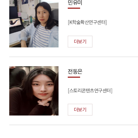
민유미
[K학술확산연구센터]
더보기
전동은
[스토리콘텐츠연구센터]
더보기