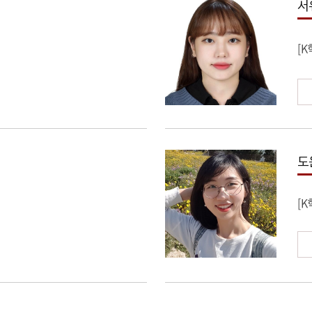
서
[
도
[