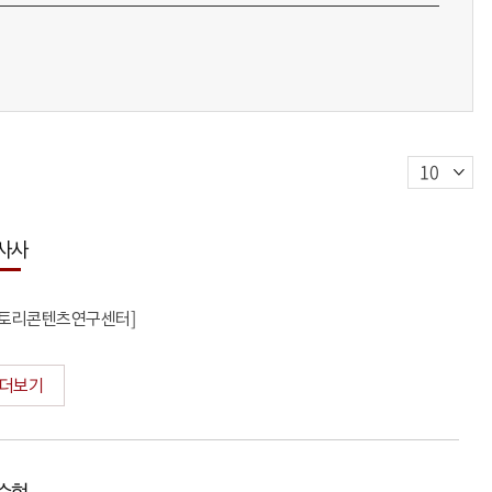
사사
스토리콘텐츠연구센터]
더보기
수현