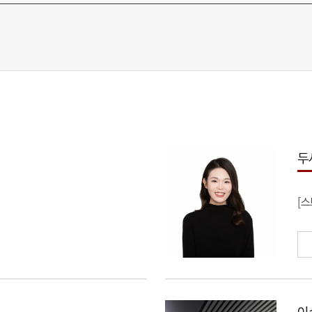
두
[
이